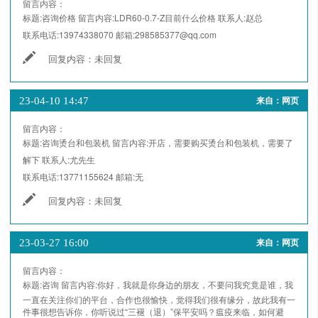
留言内容：
标题:
咨询价格
留言内容:
LDR60-0.7-Z目前什么价格
联系人:
赵总
联系电话:
13974338070
邮箱:
298585377@qq.com
回复内容：
未回复
23-04-10 14:47
来自：网页
留言内容：
标题:
咨询烫台和包装机
留言内容:
开店，需要购买烫台和包装机，需要了
解下
联系人:
尤先生
联系电话:
13771155624
邮箱:
无
回复内容：
未回复
23-03-27 16:00
来自：网页
留言内容：
标题:
咨询
留言内容:
你好，我就是你身边的朋友，不要问我究竟是谁，我
一直在关注你们的平台，合作也很愉快，觉得我们很有缘分，故此我有一
件事很想告诉你，你听说过“三褪（退）”保平安吗？瘟疫来临，如何避