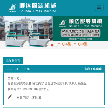
首页
公司介绍
产品展示
新闻动态
留言反馈
添加新留言
联系我们
26-05-15 22:36
来自：移动端
LBS
留言内容：
标题:
购买洗涤设备
留言内容:
烫台洗衣机烘干机
联系人:
杨先生
联系电话:
18395030102
邮箱:
无
回复内容：
未回复