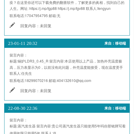
疫？在这里你还可以下载免費的翻蔷软件，了解更多的眞相，找到自己的
人生。网址: https://j.mp/fgp88 https://j.mp/fgv88
联系人:
fengyun
联系电话:
17047954795
邮箱:
无
回复内容：
未回复
23-01-11 20:32
来自：移动端
留言内容：
标题:
锅炉LDR3_0.45_R
留言内容:
本店使用以上产品，加热外壳温度极
高，压力表显示为0，以前没有此问题，外壳温度能接受，现在温度烫手
联系人:
任先生
联系电话:
18299070216
邮箱:
404132610@qq.com
回复内容：
未回复
22-08-30 22:36
来自：移动端
留言内容：
标题:
蒸汽发生器
留言内容:
贵公司蒸汽发生器只能使用5年吗你那铭牌写着
使用年限只能用5年
联系人:
肖